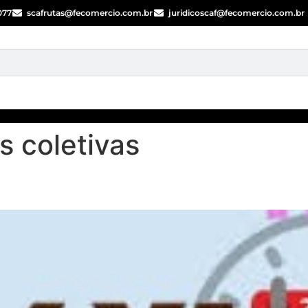
077
scafrutas@fecomercio.com.br
juridicoscaf@fecomercio.com.br
 coletivas