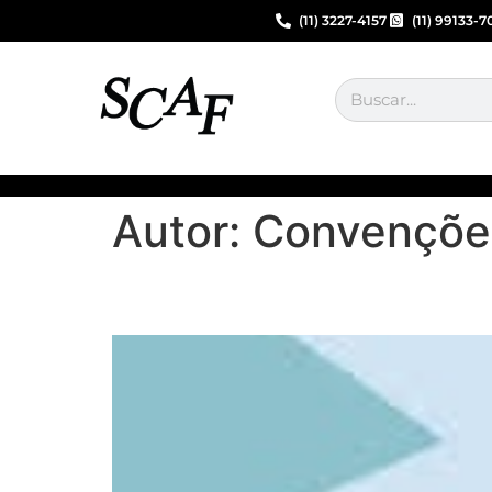
(11) 3227-4157
(11) 99133-7
Autor:
Convenções
Escala 6×1